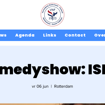
uws
Agenda
Links
Contact
Ove
medyshow: I
vr 06 jun
  |  
Rotterdam