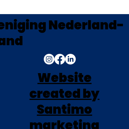
eniging Nederland-
land
Website
created by
Santimo
marketing