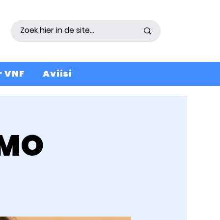
r VNF
Aviisi
SMO