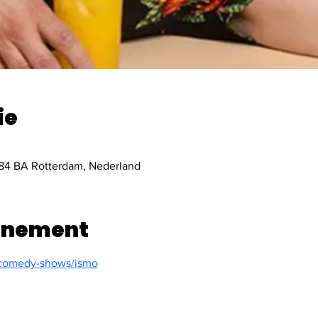
ie
84 BA Rotterdam, Nederland
enement
/comedy-shows/ismo