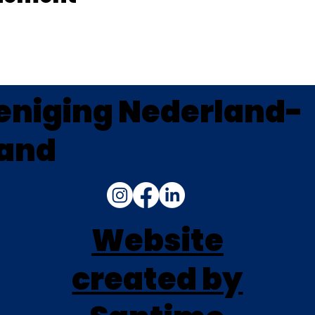
eniging Nederland-
land
Website
created by