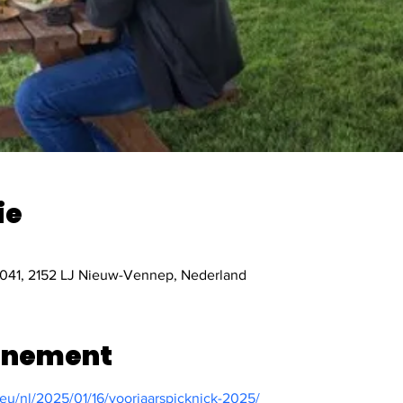
ie
41, 2152 LJ Nieuw-Vennep, Nederland
enement
eu/nl/2025/01/16/voorjaarspicknick-2025/