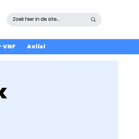
r VNF
Aviisi
k