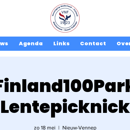
uws
Agenda
Links
Contact
Ove
Finland100Par
Lentepicknick
zo 18 mei
  |  
Nieuw-Vennep