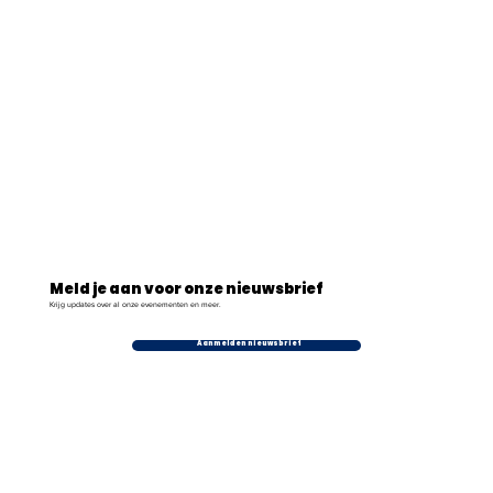
Meld je aan voor onze nieuwsbrief
Krijg updates over al onze evenementen en meer.
Aanmelden nieuwsbrief