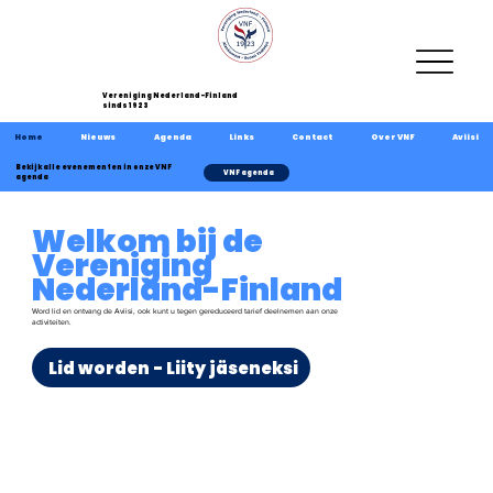
Vereniging Nederland-Finland
sinds 1923
Home
Nieuws
Agenda
Links
Contact
Over VNF
Aviisi
Bekijk alle evenementen in onze VNF
VNF agenda
agenda
Welkom bij de
Vereniging
Nederland-Finland
Word lid en ontvang de Aviisi, ook kunt u tegen gereduceerd tarief deelnemen aan onze
activiteiten.
Lid worden - Liity jäseneksi