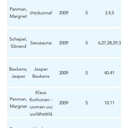
Panman,
Johtokunnalta
2009
5
3,4,5
Margriet
Schepel,
Savusauna
2009
5
26,27,28,29,30
Sibrand
Bexkens,
Jesper
2009
5
40.41
Jesper
Bexkens
Klaus
Panman,
Korhonen -
2009
5
10.11
Margriet
Suomen uusi
suurlähettiläs
Alankomaissa