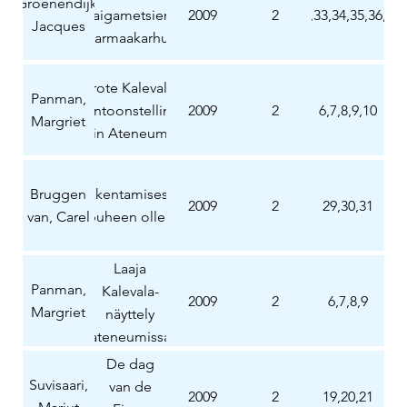
Groenendijk,
taigametsien
2009
2
32,33,34,35,36,37
Jacques
harmaakarhut
Grote Kalevala-
Panman,
tentoonstelling
2009
2
6,7,8,9,10
Margriet
in Ateneum
Bruggen
Rakentamisesta
2009
2
29,30,31
van, Carel
puheen ollen
Laaja
Panman,
Kalevala-
2009
2
6,7,8,9
Margriet
näyttely
ateneumissa
De dag
Suvisaari,
van de
2009
2
19,20,21