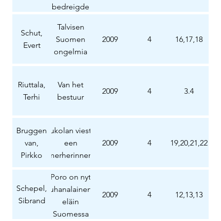
bedreigde
diersoort
Talvisen
in Finland
Schut,
Suomen
2009
4
16,17,18
Evert
ongelmia
Riuttala,
Van het
2009
4
3.4
Terhi
bestuur
Bruggen
Jukolan viesti,
van,
een
2009
4
19,20,21,22
Pirkko
zomerherinnering
Poro on nyt
Schepel,
uhanalainen
2009
4
12,13,13
Sibrand
eläin
Suomessa