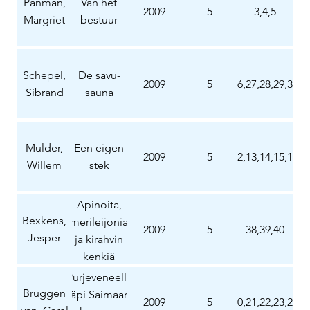
Panman,
Van het
2009
5
3,4,5
Margriet
bestuur
Schepel,
De savu-
2009
5
26,27,28,29,30
Sibrand
sauna
Mulder,
Een eigen
2009
5
12,13,14,15,16
Willem
stek
Apinoita,
Bexkens,
merileijonia
2009
5
38,39,40
Jesper
ja kirahvin
kenkiä
Purjeveneellä
Bruggen
läpi Saimaan
2009
5
20,21,22,23,24