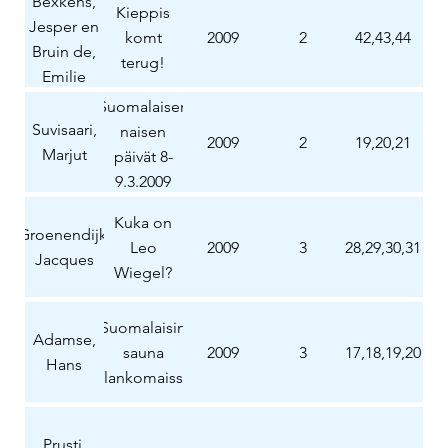
Bexkens,
Kieppis
Jesper en
komt
2009
2
42,43,44
Bruin de,
terug!
Emilie
Suomalaisen
Suvisaari,
naisen
2009
2
19,20,21
Marjut
päivät 8-
9.3.2009
Kuka on
Groenendijk,
Leo
2009
3
28,29,30,31
Jacques
Wiegel?
Suomalaisin
Adamse,
sauna
2009
3
17,18,19,20
Hans
alankomaissa
Prusti,