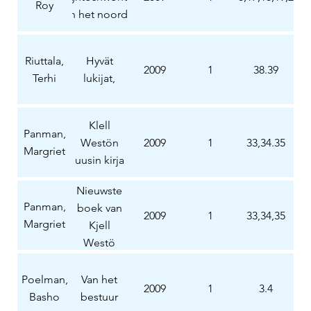
Roy
van het noorden
Riuttala,
Hyvät
2009
1
38.39
Terhi
lukijat,
Klell
Panman,
Westön
2009
1
33,34.35
Margriet
uusin kirja
Nieuwste
Panman,
boek van
2009
1
33,34,35
Margriet
Kjell
Westö
Poelman,
Van het
2009
1
3.4
Basho
bestuur