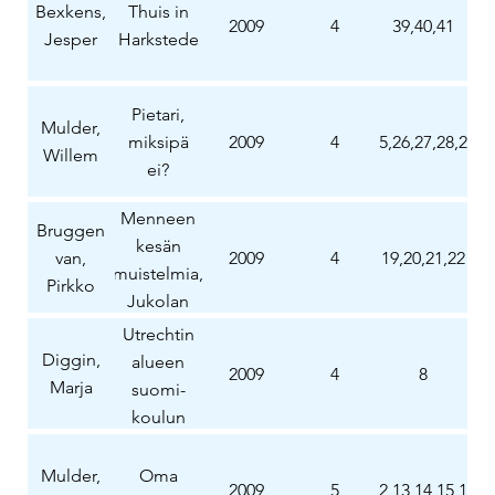
Bexkens,
Thuis in
2009
4
39,40,41
Jesper
Harkstede
Pietari,
Mulder,
miksipä
2009
4
25,26,27,28,29
Willem
ei?
Menneen
Bruggen
kesän
van,
2009
4
19,20,21,22
muistelmia,
Pirkko
Jukolan
viesti
Utrechtin
Diggin,
alueen
2009
4
8
Marja
suomi-
koulun
oppilasmäära
yllätti meidät
Mulder,
Oma
2009
5
12,13,14,15,16