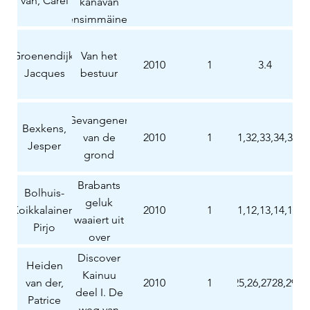
van, Carel
kanavan
(ensimmäinen
osa)
Groenendijk,
Van het
2010
1
3.4
Jacques
bestuur
Gevangenen
Bexkens,
van de
2010
1
31,32,33,34,35
Jesper
grond
Brabants
Bolhuis-
geluk
Koikkalainen,
2010
1
10,11,12,13,14,15,1
waaiert uit
Pirjo
over
Finland
Discover
Heiden
Kainuu
van der,
2010
1
24,25,26,2728,29,3
deel I. De
Patrice
weg van