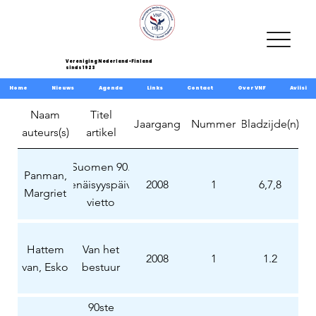
Vereniging Nederland-Finland
sinds 1923
Home
Nieuws
Agenda
Links
Contact
Over VNF
Aviisi
Naam
Titel
Jaargang
Nummer
Bladzijde(n)
auteurs(s)
artikel
Suomen 90.
Panman,
itsenäisyyspäivän
2008
1
6,7,8
Margriet
vietto
Hattem
Van het
2008
1
1.2
van, Esko
bestuur
90ste