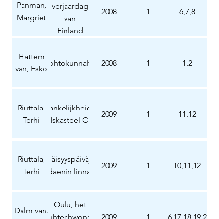
Panman,
verjaardag
2008
1
6,7,8
Margriet
van
Finland
goed
gevierd
Hattem
Johtokunnalta
2008
1
1.2
van, Esko
Riuttala,
Onafhankelijkheidsfeest
2009
1
11.12
Terhi
in stadskasteel Oudaen
Riuttala,
Itsenäisyyspäiväjuhla
2009
1
10,11,12
Terhi
oudaenin linnassa
Oulu, het
Dalm van.
hightechwonder
2009
14,15,16,17,18,19,20,2
1