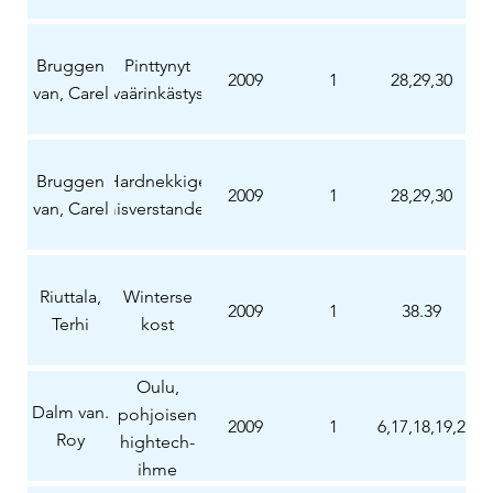
Bruggen
Pinttynyt
2009
1
28,29,30
van, Carel
vaärinkästys
Bruggen
Hardnekkige
2009
1
28,29,30
van, Carel
misverstanden
Riuttala,
Winterse
2009
1
38.39
Terhi
kost
Oulu,
Dalm van.
pohjoisen
2009
14,15,16,17,18,19,20,2
1
Roy
hightech-
ihme