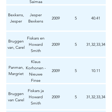
Saimaa
kanaal
(deel1)
Bexkens,
Jesper
2009
5
40.41
Jesper
Bexkens
Fiskars en
Bruggen
Howard
2009
5
31,32,33,34
van, Carel
Smith
Klaus
Panman,
Korhonen -
2009
5
10.11
Margriet
Nieuwe
Finse
ambassadeur
Fiskars ja
in Nederland
Bruggen
Howard
2009
5
31,32,33,34
van Carel
Smith