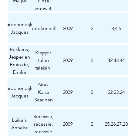
Marjut
Finse
vrouw 8-
9.3.2009
Groenendijk,
Johtokunnalta
2009
2
3,4,5
Jacques
Bexkens,
Kieppis
Jesper en
tulee
2009
2
42,43,44
Bruin de,
talaisin!
Emilie
Aino-
Groenendijk,
Kaisa
2009
2
22,23,24
Jacques
Saarinen
Recessie,
Luiken,
recessie,
2009
2
25,26,27,28
Anneke
recessie