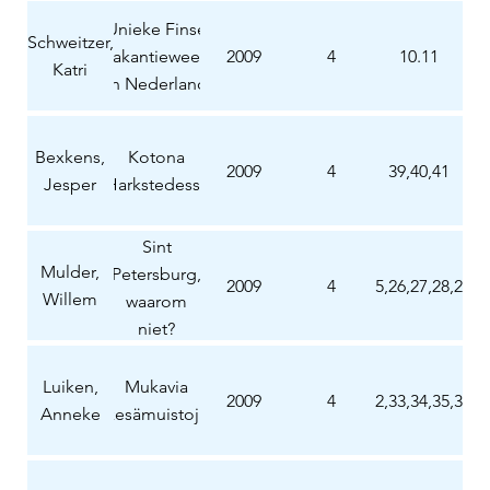
Unieke Finse
Schweitzer,
vakantieweek
2009
4
10.11
Katri
in Nederland
Bexkens,
Kotona
2009
4
39,40,41
Jesper
Harkstedessa
Sint
Mulder,
Petersburg,
2009
4
25,26,27,28,29
Willem
waarom
niet?
Luiken,
Mukavia
2009
4
32,33,34,35,36
Anneke
kesämuistoja