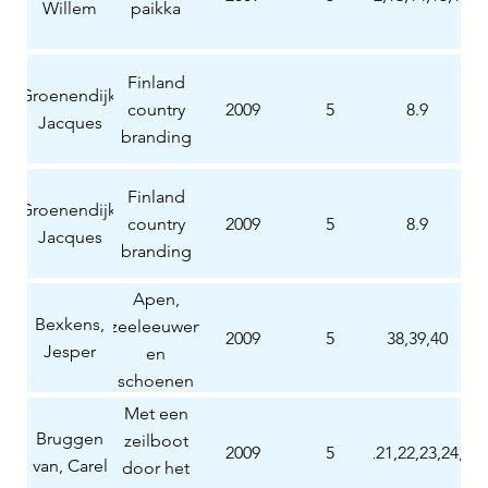
kaikki
Willem
paikka
Finland
Groenendijk,
country
2009
5
8.9
Jacques
branding
Finland
Groenendijk,
country
2009
5
8.9
Jacques
branding
Apen,
Bexkens,
zeeleeuwen
2009
5
38,39,40
Jesper
en
schoenen
voor de
Met een
giraffe
Bruggen
zeilboot
2009
5
20,21,22,23,24,25
van, Carel
door het