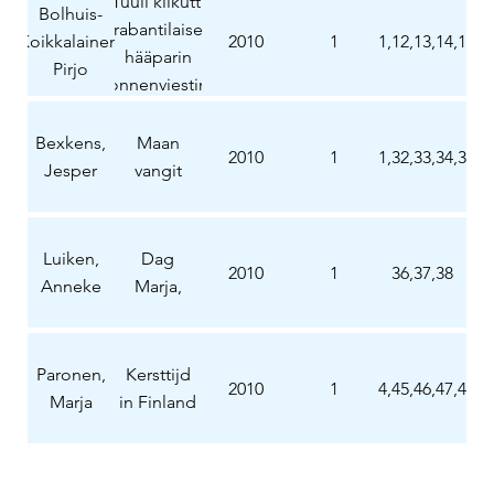
Tuuli kiikutti
Bolhuis-
Brabantilaisen
Koikkalainen,
2010
1
10,11,12,13,14,15,1
hääparin
Pirjo
onnenviestin
itä-suomeen
asti!
Bexkens,
Maan
2010
1
31,32,33,34,35
Jesper
vangit
Luiken,
Dag
2010
1
36,37,38
Anneke
Marja,
Paronen,
Kersttijd
2010
1
44,45,46,47,48
Marja
in Finland