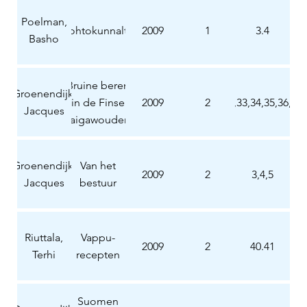
Poelman,
Johtokunnalta
2009
1
3.4
Basho
Bruine beren
Groenendijk,
in de Finse
2009
2
32,33,34,35,36,37
Jacques
taigawouden
Groenendijk,
Van het
2009
2
3,4,5
Jacques
bestuur
Riuttala,
Vappu-
2009
2
40.41
Terhi
recepten
Suomen