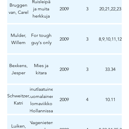
Ruisleipä
Bruggen
ja muita
2009
3
20,21,22,23
van, Carel
herkkuja
Mulder,
For tough
2009
3
8,9,10,11,12
Willem
guy's only
Bexkens,
Mies ja
2009
3
33.34
Jesper
kitara
Ainutlaatuinen
Schweitzer,
suomalainen
2009
4
10.11
Katri
lomaviikko
Hollannissa
Nagenieten
Luiken,