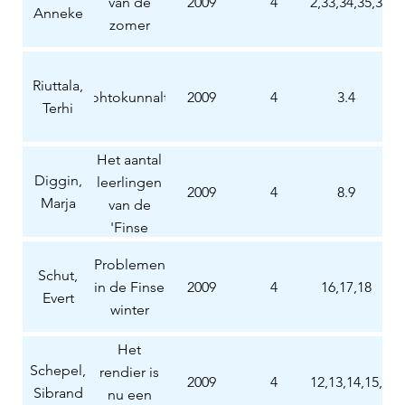
van de
2009
4
32,33,34,35,36
Anneke
zomer
Riuttala,
Johtokunnalta
2009
4
3.4
Terhi
Het aantal
Diggin,
leerlingen
2009
4
8.9
Marja
van de
'Finse
school
Problemen
Utrecht en
Schut,
in de Finse
2009
4
16,17,18
omgeving'
Evert
winter
heeft ons
allen
Het
verrast!
Schepel,
rendier is
2009
4
12,13,14,15,
Sibrand
nu een