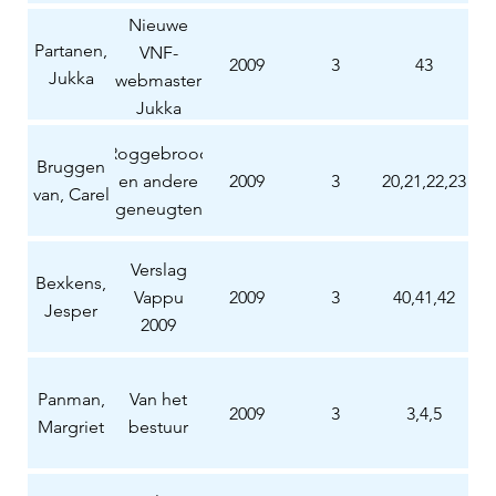
Nieuwe
Partanen,
VNF-
2009
3
43
Jukka
webmaster
Jukka
Partanen
Roggebrood
Bruggen
en andere
2009
3
20,21,22,23
van, Carel
geneugten
Verslag
Bexkens,
Vappu
2009
3
40,41,42
Jesper
2009
Panman,
Van het
2009
3
3,4,5
Margriet
bestuur