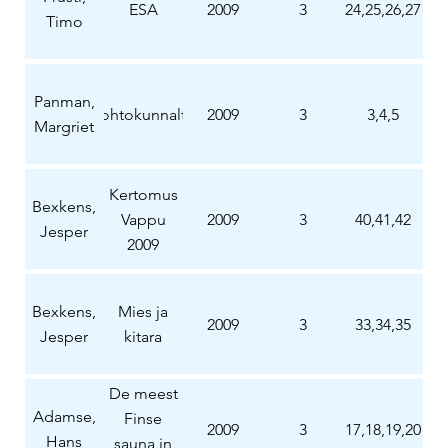
ESA
2009
3
24,25,26,27
Timo
Panman,
Johtokunnalta
2009
3
3,4,5
Margriet
Kertomus
Bexkens,
Vappu
2009
3
40,41,42
Jesper
2009
Bexkens,
Mies ja
2009
3
33,34,35
Jesper
kitara
De meest
Adamse,
Finse
2009
3
17,18,19,20
Hans
sauna in