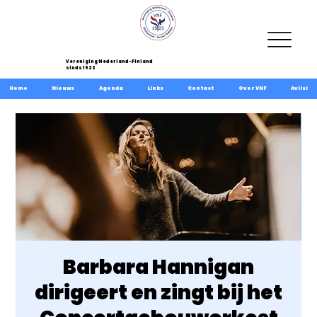
Vereniging Nederland-Finland
sinds 1923
Home
Nieuws
Agenda
Links
Contact
Over VNF
Aviisi
Barbara Hannigan
dirigeert en zingt bij het