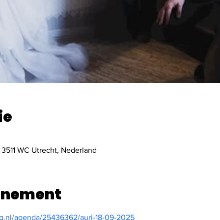
ie
 3511 WC Utrecht, Nederland
enement
rg.nl/agenda/25436362/auri-18-09-2025