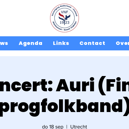
uws
Agenda
Links
Contact
Ove
ncert: Auri (Fi
progfolkband
do 18 sep
  |  
Utrecht