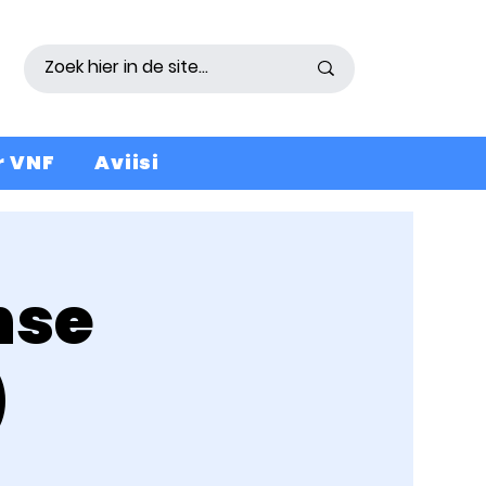
r VNF
Aviisi
nse
)