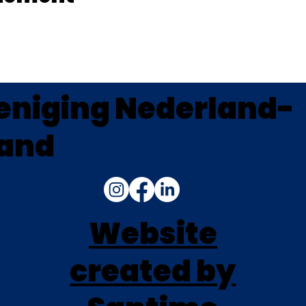
eniging Nederland-
land
Website
created by