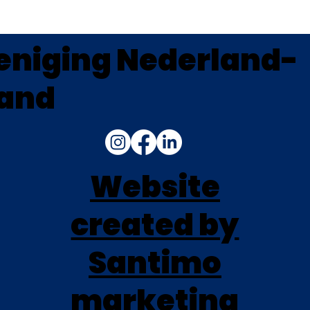
eniging Nederland-
land
Website
created by
Santimo
marketing