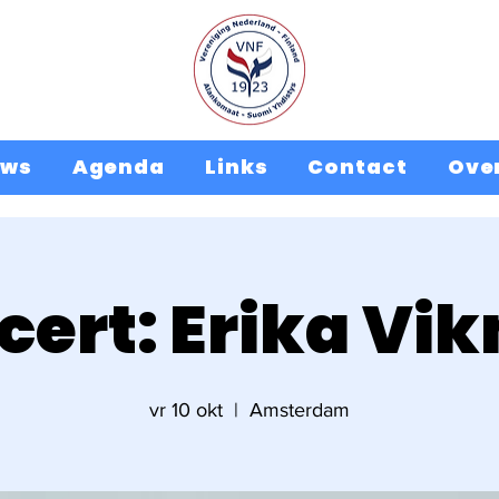
uws
Agenda
Links
Contact
Ove
cert: Erika Vi
vr 10 okt
  |  
Amsterdam