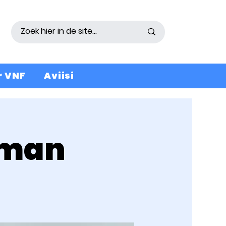
r VNF
Aviisi
kman