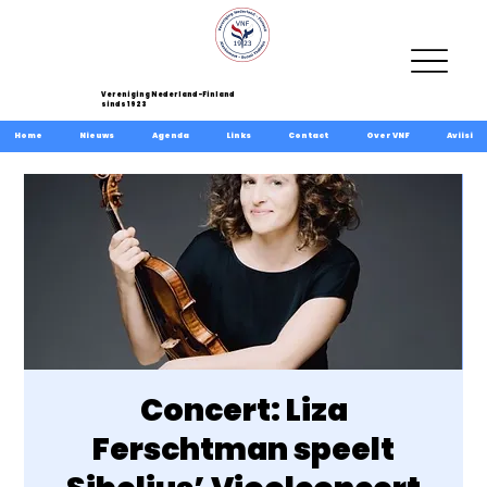
Vereniging Nederland-Finland
sinds 1923
Home
Nieuws
Agenda
Links
Contact
Over VNF
Aviisi
Concert: Liza
Ferschtman speelt