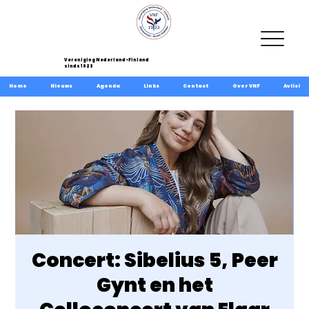
Vereniging Nederland-Finland
sinds 1923
Home
Nieuws
Agenda
Links
Contact
Over VNF
Aviisi
Concert: Sibelius 5, Peer
Gynt en het