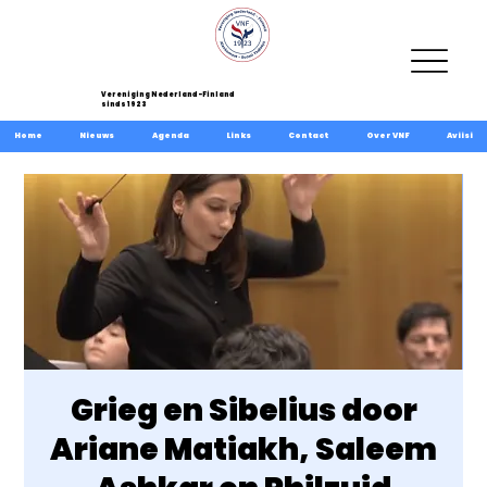
Vereniging Nederland-Finland
sinds 1923
Home
Nieuws
Agenda
Links
Contact
Over VNF
Aviisi
Grieg en Sibelius door
Ariane Matiakh, Saleem