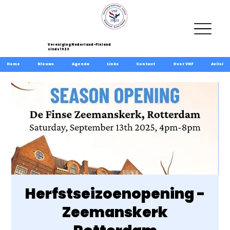
Vereniging Nederland-Finland
sinds 1923
Home
Nieuws
Agenda
Links
Contact
Over VNF
Aviisi
Herfstseizoenopening -
Zeemanskerk