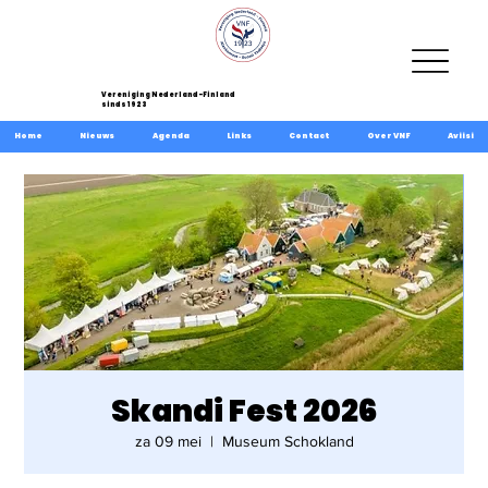
Vereniging Nederland-Finland
sinds 1923
Home
Nieuws
Agenda
Links
Contact
Over VNF
Aviisi
Skandi Fest 2026
za 09 mei
  |  
Museum Schokland