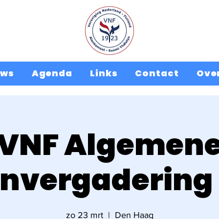
uws
Agenda
Links
Contact
Ove
VNF Algemen
nvergadering
zo 23 mrt
  |  
Den Haag