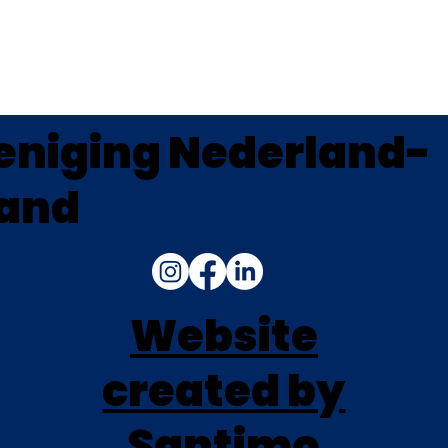
eniging Nederland-
land
Website
created by
Santimo