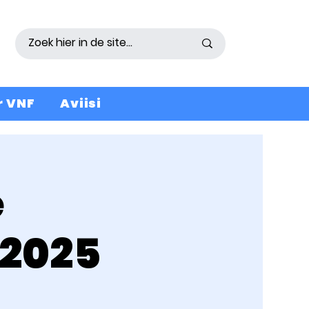
r VNF
Aviisi
e
 2025