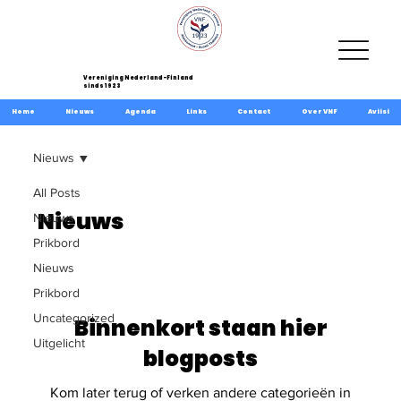
Vereniging Nederland-Finland
sinds 1923
Home
Nieuws
Agenda
Links
Contact
Over VNF
Aviisi
Nieuws
All Posts
Nieuws
Nieuws
Prikbord
Nieuws
Prikbord
Uncategorized
Binnenkort staan hier
Uitgelicht
blogposts
Kom later terug of verken andere categorieën in