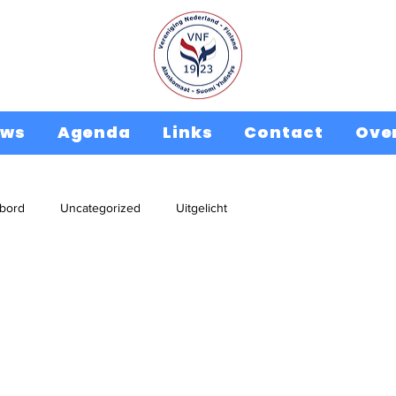
uws
Agenda
Links
Contact
Ove
kbord
Uncategorized
Uitgelicht