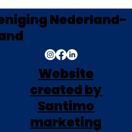
eniging Nederland-
land
Website
created by
Santimo
marketing