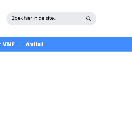
r VNF
Aviisi